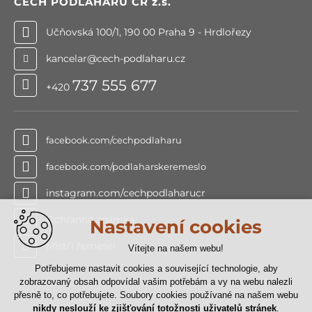
CECH PODLAHÁŘŮ ČR
z.s.
Učňovská 100/1, 190 00 Praha 9 - Hrdlořezy
kancelar@cech-podlaharu.cz
737 555 677
+420
facebook.com/cechpodlaharu
facebook.com/podlaharskeremeslo
instagram.com/cechpodlaharucr
Ochranná známka
Nastavení cookies
Mistři řemesel
Vítejte na našem webu!
Potřebujeme nastavit cookies a související technologie, aby
zobrazovaný obsah odpovídal vašim potřebám a vy na webu nalezli
přesně to, co potřebujete. Soubory cookies používané na našem webu
nikdy neslouží ke zjišťování totožnosti uživatelů stránek
.