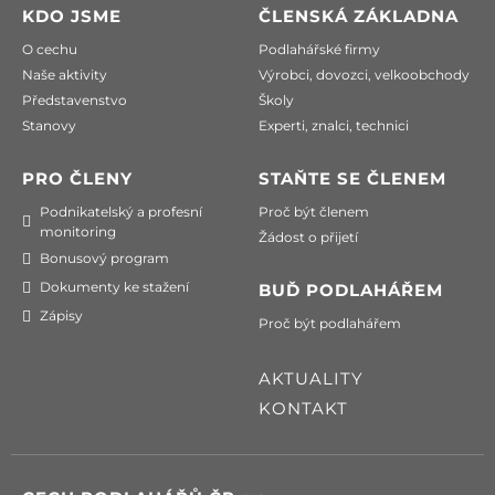
KDO JSME
ČLENSKÁ ZÁKLADNA
O cechu
Podlahářské firmy
Naše aktivity
Výrobci, dovozci, velkoobchody
Představenstvo
Školy
Stanovy
Experti, znalci, technici
PRO ČLENY
STAŇTE SE ČLENEM
Podnikatelský a profesní
Proč být členem
monitoring
Žádost o přijetí
Bonusový program
Dokumenty ke stažení
BUĎ PODLAHÁŘEM
Zápisy
Proč být podlahářem
AKTUALITY
KONTAKT