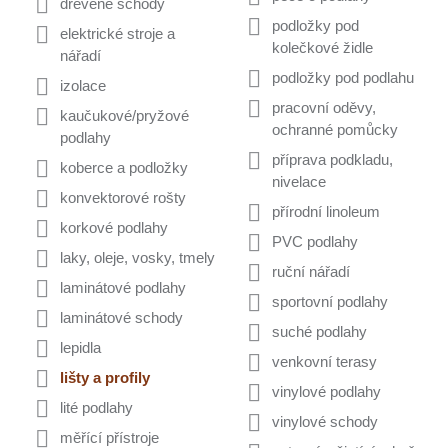
dřevěné schody
podložky pod
elektrické stroje a
kolečkové židle
nářadí
podložky pod podlahu
izolace
pracovní oděvy,
kaučukové/pryžové
ochranné pomůcky
podlahy
příprava podkladu,
koberce a podložky
nivelace
konvektorové rošty
přírodní linoleum
korkové podlahy
PVC podlahy
laky, oleje, vosky, tmely
ruční nářadí
laminátové podlahy
sportovní podlahy
laminátové schody
suché podlahy
lepidla
venkovní terasy
lišty a profily
vinylové podlahy
lité podlahy
vinylové schody
měřící přístroje