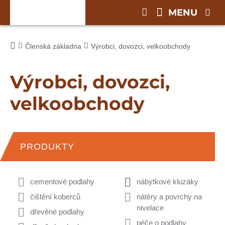
MENU
Členská základna
Výrobci, dovozci, velkoobchody
Výrobci, dovozci,
velkoobchody
PRODUKTY
cementové podlahy
nábytkové kluzáky
čištění koberců
nátěry a povrchy na
nivelace
dřevěné podlahy
péče o podlahy