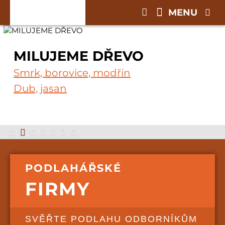
MENU
MILUJEME DŘEVO
Smrk, borovice, modřín
Dub, jasan
PODLAHÁŘSKÉ
FIRMY
SVĚŘTE PODLAHU ODBORNÍKŮM