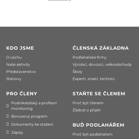
KDO JSME
ČLENSKÁ ZÁKLADNA
O cechu
Podlahářské firmy
Naše aktivity
Výrobci, dovozci, velkoobchody
Představenstvo
Školy
Stanovy
Experti, znalci, technici
PRO ČLENY
STAŇTE SE ČLENEM
Podnikatelský a profesní
Proč být členem
monitoring
Žádost o přijetí
Bonusový program
Dokumenty ke stažení
BUĎ PODLAHÁŘEM
Zápisy
Proč být podlahářem