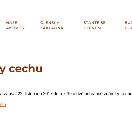
NAŠE
ČLENSKÁ
STAŇTE SE
BU
AKTIVITY
ZÁKLADNA
ČLENEM
PO
y cechu
í zapsal 22. listopadu 2017 do rejstříku dvě ochranné známky cechu
525