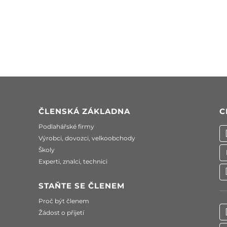
ČLENSKÁ ZÁKLADNA
C
Podlahářské firmy
Výrobci, dovozci, velkoobchody
Školy
Experti, znalci, technici
STAŇTE SE ČLENEM
Proč být členem
Žádost o přijetí