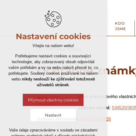
KDO
JSME
Nastavení cookies
Vítejte na našem webu!
Ochranná známka
Potřebujeme nastavit cookies a související
technologie, aby zobrazovaný obsah odpovídal
Ochranné známk
vašim potřebám a vy na webu nalezli přesně to, co
potřebujete. Soubory cookies používané na našem
webu
nikdy neslouží ke zjišťování totožnosti
uživatelů stránek
.
Úřad průmyslového vlastnictv
Přijmout všechny cookies
známku slovní:
534520/
363
Nastavit
známku obrazovou:
534521/
363526
Vaše údaje zpracováváme v souladu se zásadami
Technická cookies
ochrany osobních údajů z důvodu následujících