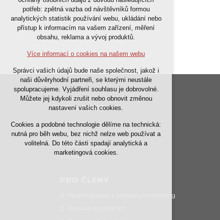
nutná pro provozování webu
potřeb: zpětná vazba od návštěvníků formou
analytických statistik používání webu, ukládání nebo
udržení kontextu stránek (session):
přístup k informacím na vašem zařízení, měření
případná přihlášení, volby jazyka, apod.
obsahu, reklama a vývoj produktů.
Volitelná cookies
Více informací o cookies na našem webu
analytická pro anonymizované
Správci vašich údajů bude naše společnost, jakož i
vyhodnocení návštěvnosti
naši důvěryhodní partneři, se kterými neustále
marketingová cookies (Google)
spolupracujeme. Vyjádření souhlasu je dobrovolné.
Můžete jej kdykoli zrušit nebo obnovit změnou
KDO JSME
nastavení vašich cookies.
Více informací o cookies na našem webu
O cechu
Cookies a podobné technologie dělíme na technická:
Naše aktivity
nutná pro běh webu, bez nichž nelze web používat a
Přijmout všechny cookies
volitelná. Do této části spadají analytická a
Představenstvo
marketingová cookies.
Stanovy
Odmítnout vše
PRO ČLENY
Podnikatelský a profesní monitoring
Bonusový program