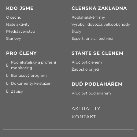
KDO JSME
ČLENSKÁ ZÁKLADNA
O cechu
Podlahářské firmy
Naše aktivity
Výrobci, dovozci, velkoobchody
Představenstvo
Školy
Stanovy
Experti, znalci, technici
PRO ČLENY
STAŇTE SE ČLENEM
Podnikatelský a profesní
Proč být členem
monitoring
Žádost o přijetí
Bonusový program
Dokumenty ke stažení
BUĎ PODLAHÁŘEM
Zápisy
Proč být podlahářem
AKTUALITY
KONTAKT