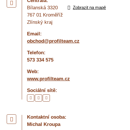
Centrála:
Bílanská 3320
Zobrazit na mapě
767 01 Kroměříž
Zlínský kraj
Email:
obchod@profilteam.cz
Telefon:
573 334 575
Web:
www.profilteam.cz
Sociální sítě:
Kontaktní osoba:
Michal Kroupa