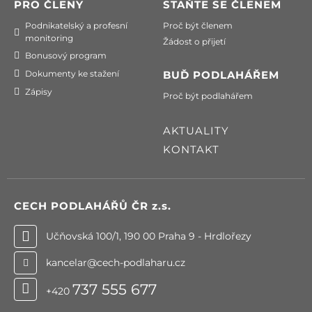
PRO ČLENY
STAŇTE SE ČLENEM
Podnikatelský a profesní
Proč být členem
monitoring
Žádost o přijetí
Bonusový program
Dokumenty ke stažení
BUĎ PODLAHÁŘEM
Zápisy
Proč být podlahářem
AKTUALITY
KONTAKT
CECH PODLAHÁŘŮ ČR
z.s.
Učňovská 100/1, 190 00 Praha 9 - Hrdlořezy
kancelar@cech-podlaharu.cz
737 555 677
+420