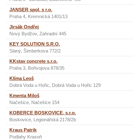
JANSER spol. s r.o.
Praha 4, Kremnická 1401/13
Jirsák Ondřej
Nový Bydžov, Zahradní 445
KEY SOLUTION S.R.O.
Slaný, Šimberkova 772/2
KKstav concrete s.r.o.
Praha 3, Bořivojova 878/35
Klíma Leoš
Dobrá Voda u Hořic, Dobrá Voda u Hořic 129
Kmenta Miloš
Načešice, Načešice 154
KOBERCE BOSKOVICE, s.r.o.
Boskovice, Legionářská 2178/2b
Kraus Patrik
Podlahy Krasoň