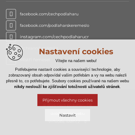
facebook.com/cechpodlaharu
facebook.com/podlaharskeremeslo
instagram.com/cechpodlaharucr
Ochranná známka
Nastavení cookies
Mistři řemesel
Vítejte na našem webu!
Potřebujeme nastavit cookies a související technologie, aby
zobrazovaný obsah odpovídal vašim potřebám a vy na webu nalezli
přesně to, co potřebujete. Soubory cookies používané na našem webu
nikdy neslouží ke zjišťování totožnosti uživatelů stránek
.
Přijmout všechny cookies
© 2026 Cech podlahářů ČR
úvod
mapa webu
Nastavit
VYTVOŘIL XART.CZ
Technická cookies