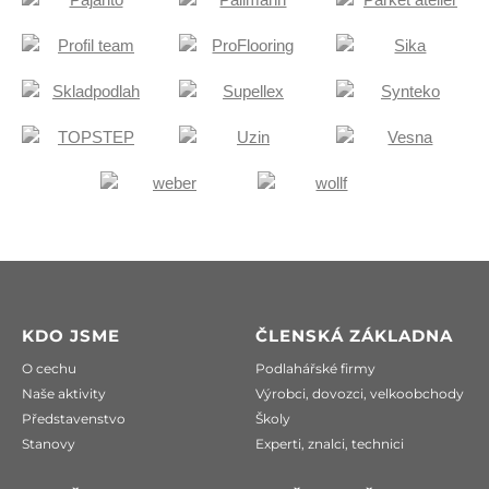
KDO JSME
ČLENSKÁ ZÁKLADNA
O cechu
Podlahářské firmy
Naše aktivity
Výrobci, dovozci, velkoobchody
Představenstvo
Školy
Stanovy
Experti, znalci, technici