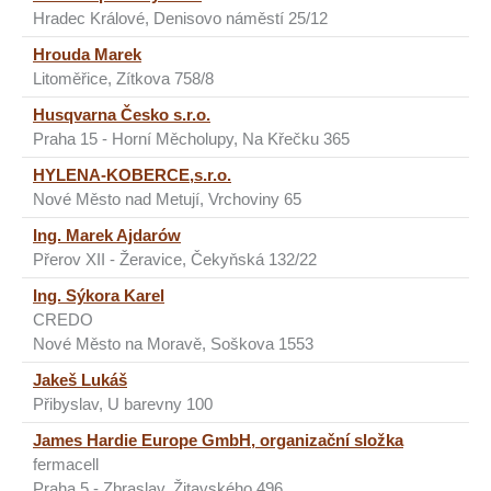
Hradec Králové, Denisovo náměstí 25/12
Hrouda Marek
Litoměřice, Zítkova 758/8
Husqvarna Česko s.r.o.
Praha 15 - Horní Měcholupy, Na Křečku 365
HYLENA-KOBERCE,s.r.o.
Nové Město nad Metují, Vrchoviny 65
Ing. Marek Ajdarów
Přerov XII - Žeravice, Čekyňská 132/22
Ing. Sýkora Karel
CREDO
Nové Město na Moravě, Soškova 1553
Jakeš Lukáš
Přibyslav, U barevny 100
James Hardie Europe GmbH, organizační složka
fermacell
Praha 5 - Zbraslav, Žitavského 496