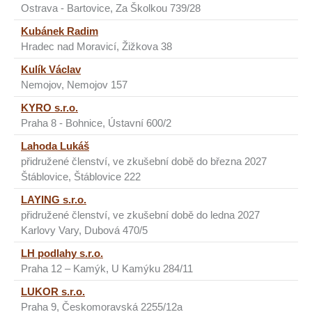
Ostrava - Bartovice, Za Školkou 739/28
Kubánek Radim
Hradec nad Moravicí, Žižkova 38
Kulík Václav
Nemojov, Nemojov 157
KYRO s.r.o.
Praha 8 - Bohnice, Ústavní 600/2
Lahoda Lukáš
přidružené členství, ve zkušební době do března 2027
Štáblovice, Štáblovice 222
LAYING s.r.o.
přidružené členství, ve zkušební době do ledna 2027
Karlovy Vary, Dubová 470/5
LH podlahy s.r.o.
Praha 12 – Kamýk, U Kamýku 284/11
LUKOR s.r.o.
Praha 9, Českomoravská 2255/12a