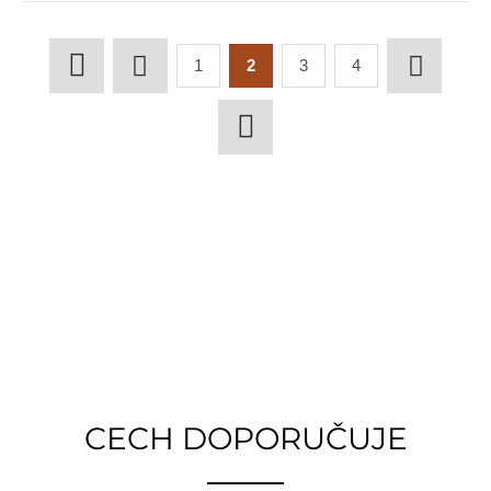
1
2
3
4
CECH DOPORUČUJE