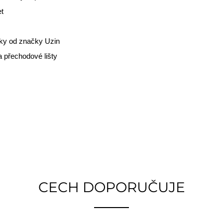
et
rky od značky Uzin
a přechodové lišty
CECH DOPORUČUJE