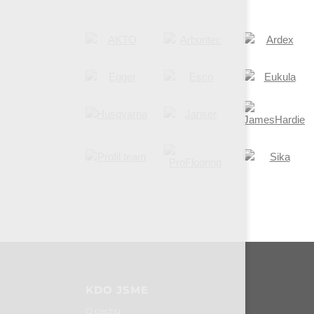
KDO JSME
O cechu