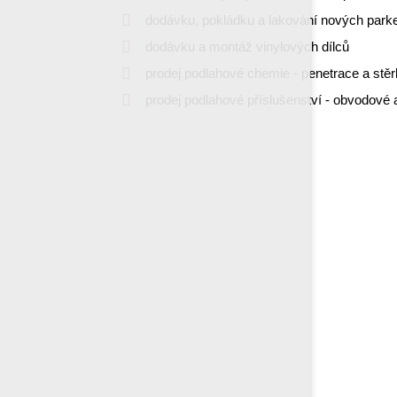
dodávku, pokládku a lakování nových park
dodávku a montáž vinylových dílců
prodej podlahové chemie - penetrace a stě
prodej podlahové příslušenství - obvodové 