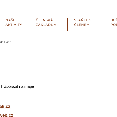
NAŠE
ČLENSKÁ
STAŇTE SE
BU
AKTIVITY
ZÁKLADNA
ČLENEM
PO
ík Petr
Zobrazit na mapě
ali.cz
sweb.cz