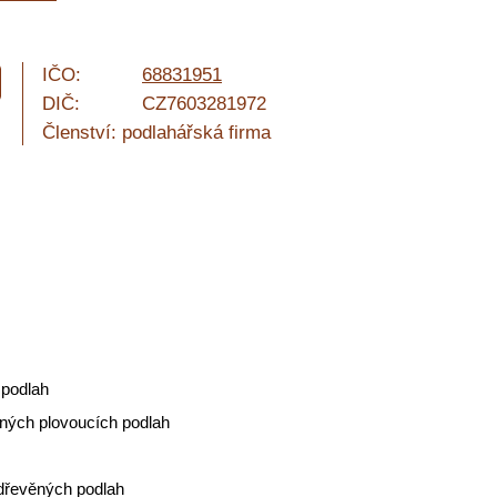
IČO:
68831951
DIČ:
CZ7603281972
Členství: podlahářská firma
 podlah
ěných plovoucích podlah
 dřevěných podlah