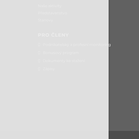
Naše aktivity
Představenstvo
Stanovy
PRO ČLENY
Podnikatelský a profesní monitoring
Bonusový program
Dokumenty ke stažení
Zápisy