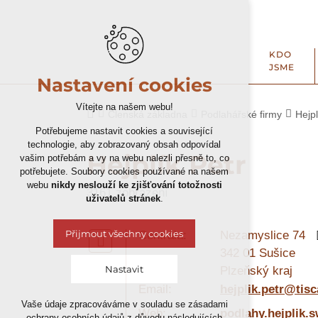
KDO
JSME
Nastavení cookies
Vítejte na našem webu!
Členská základna
Podlahářské firmy
Hejpl
Potřebujeme nastavit cookies a související
technologie, aby zobrazovaný obsah odpovídal
Hejplík Petr
vašim potřebám a vy na webu nalezli přesně to, co
potřebujete. Soubory cookies používané na našem
webu
nikdy neslouží ke zjišťování totožnosti
3161 zobrazení
uživatelů stránek
.
Přijmout všechny cookies
Centrála:
Nezamyslice 74
342 01 Sušice
Nastavit
Plzeňský kraj
Email:
hejplik.petr@tisc
Vaše údaje zpracováváme v souladu se zásadami
Technická cookies
Web:
podlahy.hejplik.
ochrany osobních údajů z důvodu následujících