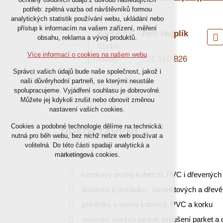
nutná pro provozování webu
potřeb: zpětná vazba od návštěvníků formou
analytických statistik používání webu, ukládání nebo
udržení kontextu stránek (session):
přístup k informacím na vašem zařízení, měření
případná přihlášení, volby jazyka, apod.
Kontaktní
Petr Hejplík
obsahu, reklama a vývoj produktů.
osoba:
Volitelná cookies
Více informací o cookies na našem webu
Mobil:
721 160 826
analytická pro anonymizované
Správci vašich údajů bude naše společnost, jakož i
vyhodnocení návštěvnosti
naši důvěryhodní partneři, se kterými neustále
marketingová cookies (Google)
spolupracujeme. Vyjádření souhlasu je dobrovolné.
Můžete jej kdykoli zrušit nebo obnovit změnou
nastavení vašich cookies.
Více informací o cookies na našem webu
Cookies a podobné technologie dělíme na technická:
PŘEDSTAVENÍ
nutná pro běh webu, bez nichž nelze web používat a
Přijmout všechny cookies
volitelná. Do této části spadají analytická a
Nabízíme:
marketingová cookies.
Odmítnout vše
vzorkový prodej koberců, PVC i dřevených
dodávku a pokládku , laminátových a dřev
pokládku a lepení koberců, PVC a korku
renovaci starých parket, broušení parket a