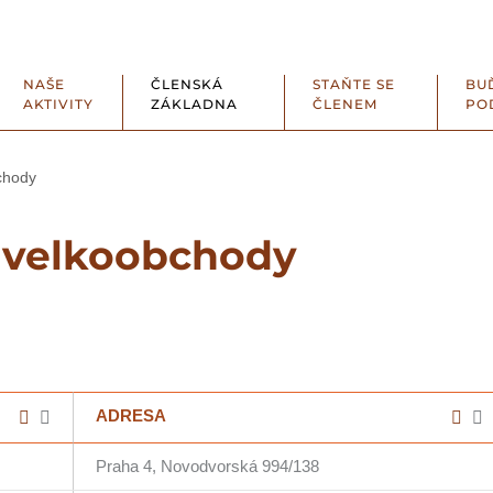
NAŠE
ČLENSKÁ
STAŇTE SE
BU
AKTIVITY
ZÁKLADNA
ČLENEM
PO
chody
, velkoobchody
ADRESA
Praha 4, Novodvorská 994/138