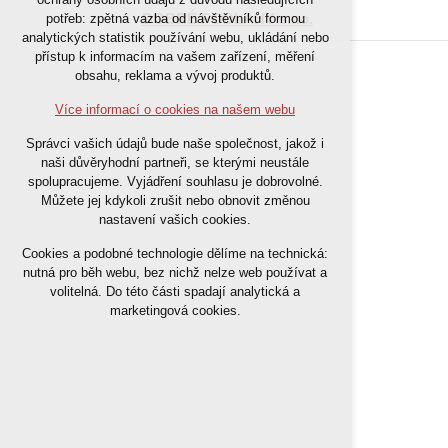
nutná pro provozování webu
DOBRÉ PODLAHY s.r.o.
potřeb: zpětná vazba od návštěvníků formou
analytických statistik používání webu, ukládání nebo
udržení kontextu stránek (session):
přístup k informacím na vašem zařízení, měření
případná přihlášení, volby jazyka, apod.
obsahu, reklama a vývoj produktů.
Volitelná cookies
Více informací o cookies na našem webu
analytická pro anonymizované
Správci vašich údajů bude naše společnost, jakož i
vyhodnocení návštěvnosti
naši důvěryhodní partneři, se kterými neustále
marketingová cookies (Google)
spolupracujeme. Vyjádření souhlasu je dobrovolné.
Můžete jej kdykoli zrušit nebo obnovit změnou
nastavení vašich cookies.
Více informací o cookies na našem webu
Cookies a podobné technologie dělíme na technická:
nutná pro běh webu, bez nichž nelze web používat a
Přijmout všechny cookies
volitelná. Do této části spadají analytická a
marketingová cookies.
Odmítnout vše