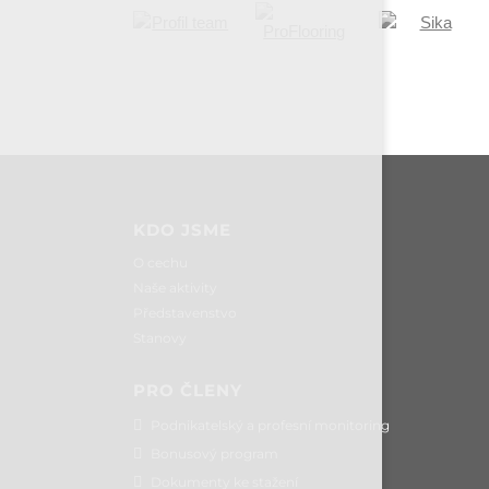
KDO JSME
O cechu
Naše aktivity
Představenstvo
Stanovy
PRO ČLENY
Podnikatelský a profesní monitoring
Bonusový program
Dokumenty ke stažení