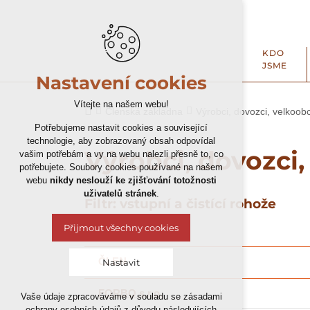
KDO
JSME
Nastavení cookies
Vítejte na našem webu!
Členská základna
Výrobci, dovozci, velkoob
Potřebujeme nastavit cookies a související
technologie, aby zobrazovaný obsah odpovídal
Výrobci, dovozci
vašim potřebám a vy na webu nalezli přesně to, co
potřebujete. Soubory cookies používané na našem
webu
nikdy neslouží ke zjišťování totožnosti
uživatelů stránek
.
Filtr: vstupní a čistící rohože
Přijmout všechny cookies
ČLEN
Nastavit
FORBO s.r.o.
Vaše údaje zpracováváme v souladu se zásadami
Technická cookies
ochrany osobních údajů z důvodu následujících