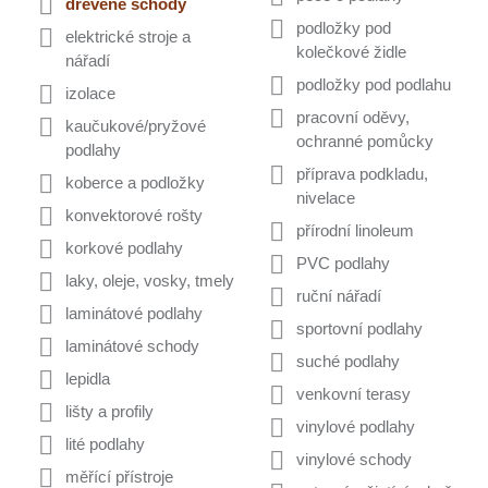
dřevěné schody
podložky pod
elektrické stroje a
kolečkové židle
nářadí
podložky pod podlahu
izolace
pracovní oděvy,
kaučukové/pryžové
ochranné pomůcky
podlahy
příprava podkladu,
koberce a podložky
nivelace
konvektorové rošty
přírodní linoleum
korkové podlahy
PVC podlahy
laky, oleje, vosky, tmely
ruční nářadí
laminátové podlahy
sportovní podlahy
laminátové schody
suché podlahy
lepidla
venkovní terasy
lišty a profily
vinylové podlahy
lité podlahy
vinylové schody
měřící přístroje