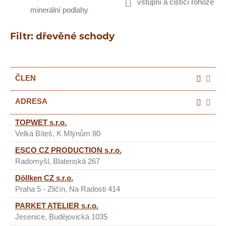
vstupní a čistící rohože
minerální podlahy
Filtr: dřevěné schody
ČLEN
ADRESA
TOPWET s.r.o.
Velká Bíteš, K Mlýnům 80
ESCO CZ PRODUCTION s.r.o.
Radomyšl, Blatenská 267
Döllken CZ s.r.o.
Praha 5 - Zličín, Na Radosti 414
PARKET ATELIER s.r.o.
Jesenice, Budějovická 1035