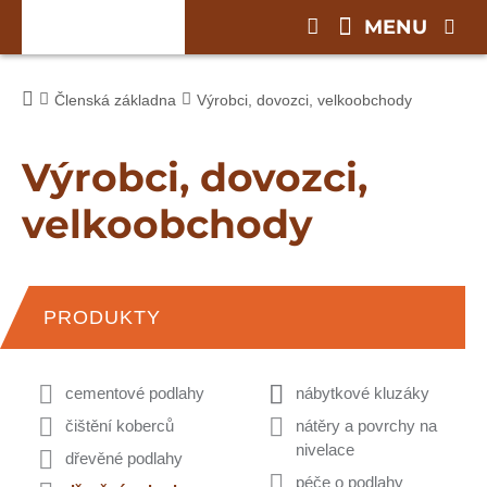
MENU
Členská základna
Výrobci, dovozci, velkoobchody
Výrobci, dovozci,
velkoobchody
PRODUKTY
cementové podlahy
nábytkové kluzáky
čištění koberců
nátěry a povrchy na
nivelace
dřevěné podlahy
péče o podlahy