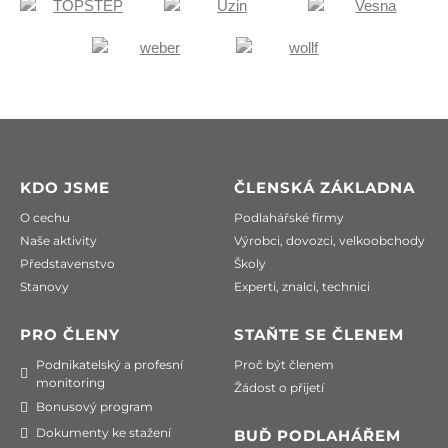
KDO JSME
ČLENSKÁ ZÁKLADNA
O cechu
Podlahářské firmy
Naše aktivity
Výrobci, dovozci, velkoobchody
Představenstvo
Školy
Stanovy
Experti, znalci, technici
PRO ČLENY
STAŇTE SE ČLENEM
Podnikatelský a profesní
Proč být členem
monitoring
Žádost o přijetí
Bonusový program
Dokumenty ke stažení
BUĎ PODLAHÁŘEM