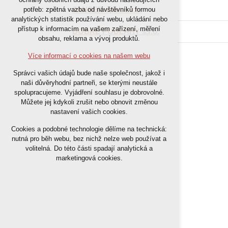
nutná pro provozování webu
JANSER spol. s r.o.
potřeb: zpětná vazba od návštěvníků formou
analytických statistik používání webu, ukládání nebo
udržení kontextu stránek (session):
přístup k informacím na vašem zařízení, měření
případná přihlášení, volby jazyka, apod.
DOBRÉ PODLAHY s.r.o.
obsahu, reklama a vývoj produktů.
Volitelná cookies
Více informací o cookies na našem webu
analytická pro anonymizované
Správci vašich údajů bude naše společnost, jakož i
vyhodnocení návštěvnosti
naši důvěryhodní partneři, se kterými neustále
marketingová cookies (Google)
spolupracujeme. Vyjádření souhlasu je dobrovolné.
Můžete jej kdykoli zrušit nebo obnovit změnou
nastavení vašich cookies.
Více informací o cookies na našem webu
Cookies a podobné technologie dělíme na technická:
nutná pro běh webu, bez nichž nelze web používat a
Přijmout všechny cookies
volitelná. Do této části spadají analytická a
marketingová cookies.
Odmítnout vše