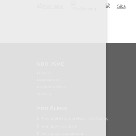
KDO JSME
O cechu
Naše aktivity
Představenstvo
Stanovy
PRO ČLENY
Podnikatelský a profesní monitoring
Bonusový program
Dokumenty ke stažení