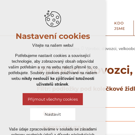
KDO
JSME
Nastavení cookies
Vítejte na našem webu!
Členská základna
Výrobci, dovozci, velkoob
Potřebujeme nastavit cookies a související
technologie, aby zobrazovaný obsah odpovídal
Výrobci, dovozci
vašim potřebám a vy na webu nalezli přesně to, co
potřebujete. Soubory cookies používané na našem
webu
nikdy neslouží ke zjišťování totožnosti
uživatelů stránek
.
Filtr: podložky pod kolečkové žid
Přijmout všechny cookies
ČLEN
Nastavit
PARKET ATELIER s.r.o.
Vaše údaje zpracováváme v souladu se zásadami
Technická cookies
ochrany osobních údajů z důvodu následujících