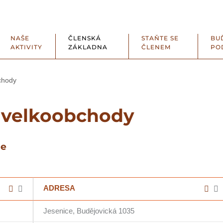
NAŠE
ČLENSKÁ
STAŇTE SE
BU
AKTIVITY
ZÁKLADNA
ČLENEM
PO
chody
, velkoobchody
le
ADRESA
Jesenice, Budějovická 1035