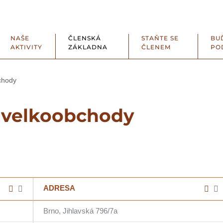
NAŠE
ČLENSKÁ
STAŇTE SE
BU
AKTIVITY
ZÁKLADNA
ČLENEM
PO
chody
, velkoobchody
ADRESA
Brno, Jihlavská 796/7a