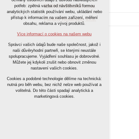
nutná pro provozování webu
PARKET ATELIER s.r.o.
potřeb: zpětná vazba od návštěvníků formou
analytických statistik používání webu, ukládání nebo
udržení kontextu stránek (session):
přístup k informacím na vašem zařízení, měření
případná přihlášení, volby jazyka, apod.
Parkety Hinterseer s.r.o.
obsahu, reklama a vývoj produktů.
Volitelná cookies
Více informací o cookies na našem webu
analytická pro anonymizované
Správci vašich údajů bude naše společnost, jakož i
vyhodnocení návštěvnosti
naši důvěryhodní partneři, se kterými neustále
marketingová cookies (Google)
spolupracujeme. Vyjádření souhlasu je dobrovolné.
Můžete jej kdykoli zrušit nebo obnovit změnou
nastavení vašich cookies.
Více informací o cookies na našem webu
Cookies a podobné technologie dělíme na technická:
nutná pro běh webu, bez nichž nelze web používat a
Přijmout všechny cookies
volitelná. Do této části spadají analytická a
marketingová cookies.
Odmítnout vše