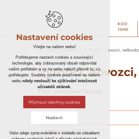
KDO
JSME
Nastavení cookies
Vítejte na našem webu!
Členská základna
Výrobci, dovozci, velkoob
Potřebujeme nastavit cookies a související
technologie, aby zobrazovaný obsah odpovídal
Výrobci, dovozci
vašim potřebám a vy na webu nalezli přesně to, co
potřebujete. Soubory cookies používané na našem
webu
nikdy neslouží ke zjišťování totožnosti
uživatelů stránek
.
Filtr: venkovní terasy
Přijmout všechny cookies
ČLEN
Nastavit
ARDEX Baustoff, s.r.o.
Vaše údaje zpracováváme v souladu se zásadami
Technická cookies
ochrany osobních údajů z důvodu následujících