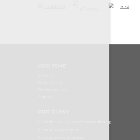
KDO JSME
O cechu
Naše aktivity
Představenstvo
Stanovy
PRO ČLENY
Podnikatelský a profesní monitoring
Bonusový program
Dokumenty ke stažení