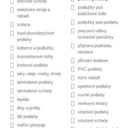
dřevěné schody
podložky pod
elektrické stroje a
kolečkové židle
nářadí
podložky pod podlahu
izolace
pracovní oděvy,
kaučukové/pryžové
ochranné pomůcky
podlahy
příprava podkladu,
koberce a podložky
nivelace
konvektorové rošty
přírodní linoleum
korkové podlahy
PVC podlahy
laky, oleje, vosky, tmely
ruční nářadí
laminátové podlahy
sportovní podlahy
laminátové schody
suché podlahy
lepidla
venkovní terasy
lišty a profily
vinylové podlahy
lité podlahy
vinylové schody
měřící přístroje