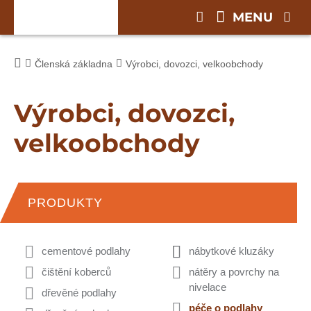
MENU
Členská základna
Výrobci, dovozci, velkoobchody
Výrobci, dovozci,
velkoobchody
PRODUKTY
cementové podlahy
nábytkové kluzáky
čištění koberců
nátěry a povrchy na
nivelace
dřevěné podlahy
péče o podlahy