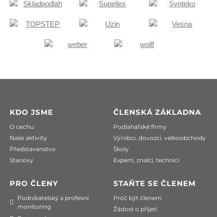
KDO JSME
ČLENSKÁ ZÁKLADNA
O cechu
Podlahářské firmy
Naše aktivity
Výrobci, dovozci, velkoobchody
Představenstvo
Školy
Stanovy
Experti, znalci, technici
PRO ČLENY
STAŇTE SE ČLENEM
Podnikatelský a profesní
Proč být členem
monitoring
Žádost o přijetí