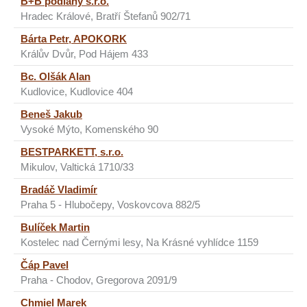
B+B podlahy s.r.o.
Hradec Králové, Bratří Štefanů 902/71
Bárta Petr, APOKORK
Králův Dvůr, Pod Hájem 433
Bc. Olšák Alan
Kudlovice, Kudlovice 404
Beneš Jakub
Vysoké Mýto, Komenského 90
BESTPARKETT, s.r.o.
Mikulov, Valtická 1710/33
Bradáč Vladimír
Praha 5 - Hlubočepy, Voskovcova 882/5
Bulíček Martin
Kostelec nad Černými lesy, Na Krásné vyhlídce 1159
Čáp Pavel
Praha - Chodov, Gregorova 2091/9
Chmiel Marek