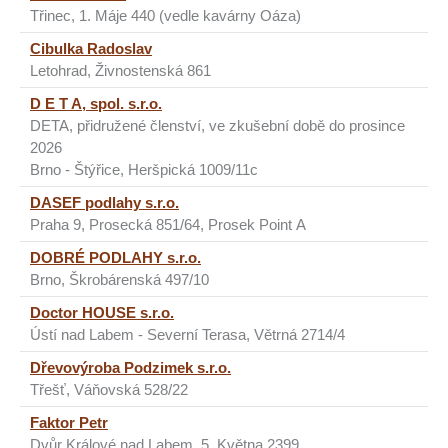
Třinec, 1. Máje 440 (vedle kavárny Oáza)
Cibulka Radoslav
Letohrad, Živnostenská 861
D E T A, spol. s.r.o.
DETA, přidružené členství, ve zkušební době do prosince
2026
Brno - Štýřice, Heršpická 1009/11c
DASEF podlahy s.r.o.
Praha 9, Prosecká 851/64, Prosek Point A
DOBRÉ PODLAHY s.r.o.
Brno, Škrobárenská 497/10
Doctor HOUSE s.r.o.
Ústí nad Labem - Severní Terasa, Větrná 2714/4
Dřevovýroba Podzimek s.r.o.
Třešť, Váňovská 528/22
Faktor Petr
Dvůr Králové nad Labem, 5. Května 2399