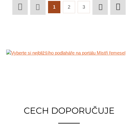
1
2
3
CECH DOPORUČUJE