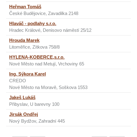
Heřman Tomáš
České Budějovice, Zavadilka 2148
Hlaváč - podlahy s.r.o.
Hradec Králové, Denisovo náměstí 25/12
Hrouda Marek
Litoměřice, Zítkova 758/8
HYLENA-KOBERCE,s.r.o.
Nové Město nad Metují, Vrchoviny 65
Ing. Sýkora Karel
CREDO
Nové Město na Moravě, Soškova 1553
Jakeš Lukáš
Přibyslav, U barevny 100
Jirsák Ondřej
Nový Bydžov, Zahradní 445