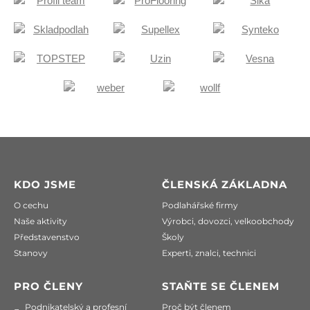
KDO JSME
ČLENSKÁ ZÁKLADNA
O cechu
Podlahářské firmy
Naše aktivity
Výrobci, dovozci, velkoobchody
Představenstvo
Školy
Stanovy
Experti, znalci, technici
PRO ČLENY
STAŇTE SE ČLENEM
Podnikatelský a profesní
Proč být členem