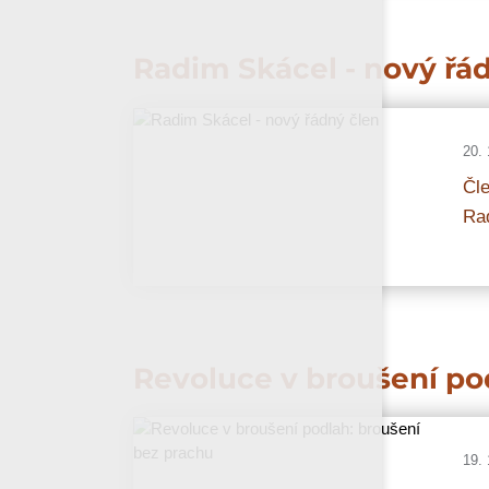
Radim Skácel - nový řá
20. 
Čle
Ra
Revoluce v broušení po
19. 