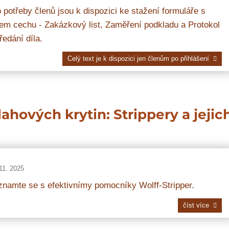
 potřeby členů jsou k dispozici ke stažení formuláře s
em cechu - Zakázkový list, Zaměření podkladu a Protokol
ředání díla.
Celý text je k dispozici jen členům po přihlášení
ahových krytin: Strippery a jejic
11. 2025
namte se s efektivnímy pomocníky Wolff-Stripper.
číst více