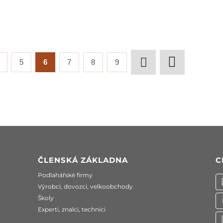
5
6
7
8
9
ČLENSKÁ ZÁKLADNA
C
Podlahářské firmy
Výrobci, dovozci, velkoobchody
Školy
Experti, znalci, technici