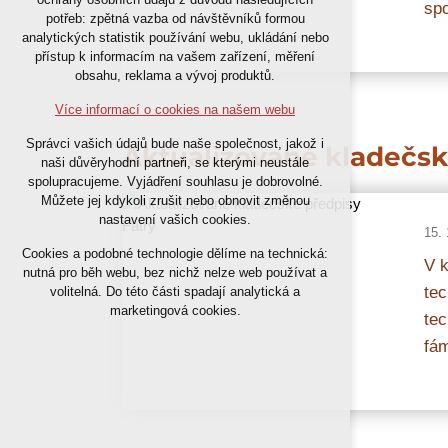
spo
nutná pro provozování webu
potřeb: zpětná vazba od návštěvníků formou
analytických statistik používání webu, ukládání nebo
udržení kontextu stránek (session):
přístup k informacím na vašem zařízení, měření
případná přihlášení, volby jazyka, apod.
obsahu, reklama a vývoj produktů.
Volitelná cookies
Více informací o cookies na našem webu
analytická pro anonymizované
Správci vašich údajů bude naše společnost, jakož i
Aktualizované kladečsk
vyhodnocení návštěvnosti
naši důvěryhodní partneři, se kterými neustále
marketingová cookies (Google)
spolupracujeme. Vyjádření souhlasu je dobrovolné.
Můžete jej kdykoli zrušit nebo obnovit změnou
nastavení vašich cookies.
Více informací o cookies na našem webu
15. 
Cookies a podobné technologie dělíme na technická:
V k
nutná pro běh webu, bez nichž nelze web používat a
Přijmout všechny cookies
tec
volitelná. Do této části spadají analytická a
marketingová cookies.
te
Odmítnout vše
fá