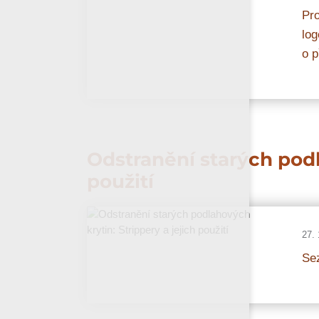
Pro
log
o p
Odstranění starých podl
použití
27. 
Sez