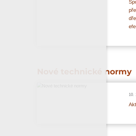
Spo
pře
dře
efe
Nové technické normy
10. 
Akt