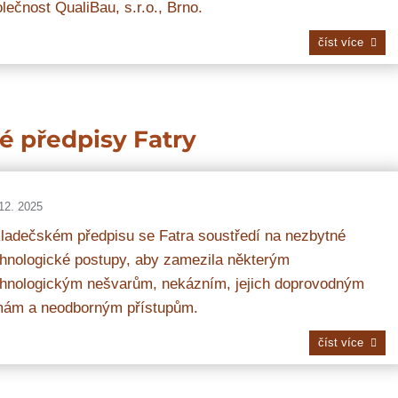
lečnost QualiBau, s.r.o., Brno.
číst více
é předpisy Fatry
12. 2025
ladečském předpisu se Fatra soustředí na nezbytné
hnologické postupy, aby zamezila některým
chnologickým nešvarům, nekázním, jejich doprovodným
mám a neodborným přístupům.
číst více