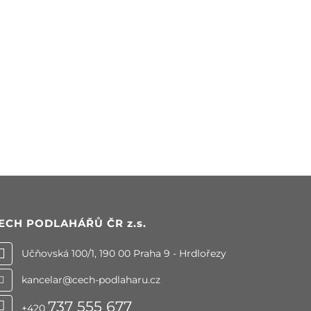
ECH PODLAHÁŘŮ ČR
z.s.
Učňovská 100/1, 190 00 Praha 9 - Hrdlořezy
kancelar@cech-podlaharu.cz
737 555 677
+420