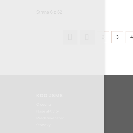
Strana 6 z 62
2
3
4
KDO JSME
O cechu
Naše aktivity
Představenstvo
Stanovy