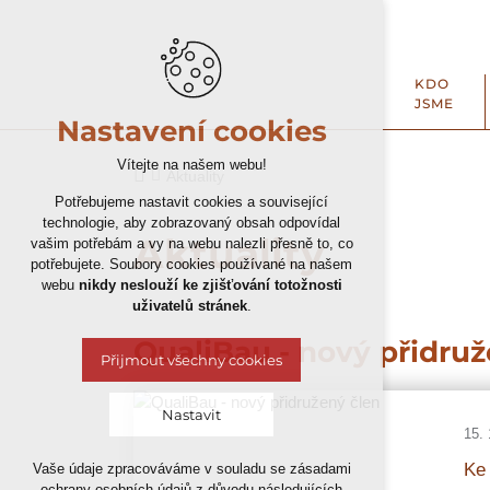
KDO
JSME
Nastavení cookies
Vítejte na našem webu!
Aktuality
Potřebujeme nastavit cookies a související
technologie, aby zobrazovaný obsah odpovídal
Aktuality
vašim potřebám a vy na webu nalezli přesně to, co
potřebujete. Soubory cookies používané na našem
webu
nikdy neslouží ke zjišťování totožnosti
uživatelů stránek
.
QualiBau - nový přidruž
Přijmout všechny cookies
Nastavit
15. 
Ke 
Vaše údaje zpracováváme v souladu se zásadami
Technická cookies
ochrany osobních údajů z důvodu následujících