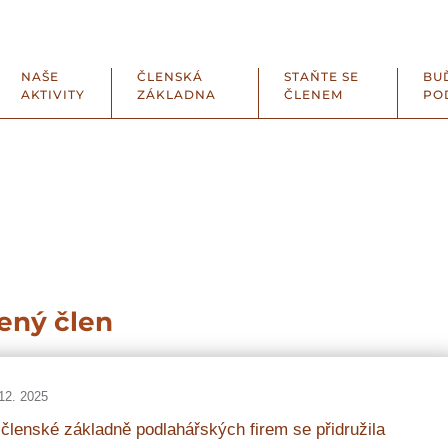
NAŠE
ČLENSKÁ
STAŇTE SE
BU
AKTIVITY
ZÁKLADNA
ČLENEM
PO
ený člen
12. 2025
členské základně podlahářských firem se přidružila