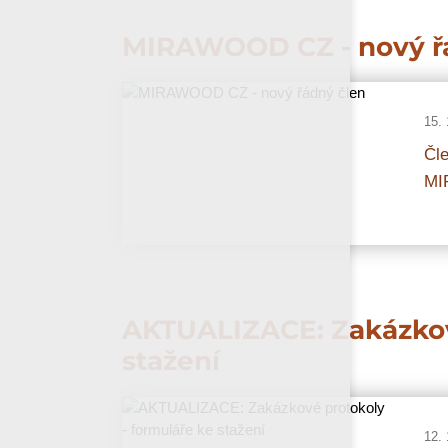
MIRAWOOD CZ - nový ř
15. 
Čle
MI
AKTUALIZACE: Zakázkové
stažení
12. 