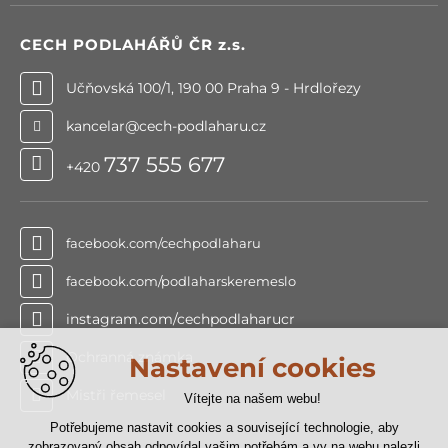
CECH PODLAHÁŘŮ ČR
z.s.
Učňovská 100/1, 190 00 Praha 9 - Hrdlořezy
kancelar@cech-podlaharu.cz
737 555 677
+420
facebook.com/cechpodlaharu
facebook.com/podlaharskeremeslo
instagram.com/cechpodlaharucr
Ochranná známka
Nastavení cookies
Mistři řemesel
Vítejte na našem webu!
Potřebujeme nastavit cookies a související technologie, aby
zobrazovaný obsah odpovídal vašim potřebám a vy na webu nalezli