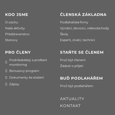
KDO JSME
ČLENSKÁ ZÁKLADNA
O cechu
Podlahářské firmy
Naše aktivity
Výrobci, dovozci, velkoobchody
Představenstvo
Školy
Stanovy
Experti, znalci, technici
PRO ČLENY
STAŇTE SE ČLENEM
Podnikatelský a profesní
Proč být členem
monitoring
Žádost o přijetí
Bonusový program
Dokumenty ke stažení
BUĎ PODLAHÁŘEM
Zápisy
Proč být podlahářem
AKTUALITY
KONTAKT