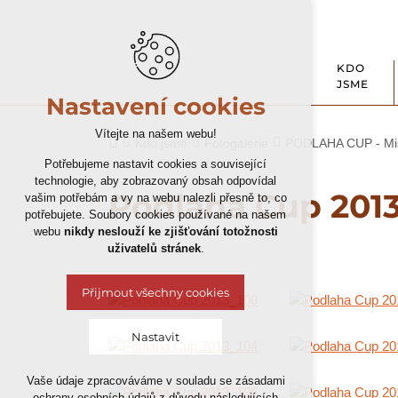
KDO
JSME
Nastavení cookies
Vítejte na našem webu!
Kdo jsme
Fotogalerie
PODLAHA CUP - Mist
Potřebujeme nastavit cookies a související
technologie, aby zobrazovaný obsah odpovídal
Podlaha Cup 201
vašim potřebám a vy na webu nalezli přesně to, co
potřebujete. Soubory cookies používané na našem
webu
nikdy neslouží ke zjišťování totožnosti
uživatelů stránek
.
Přijmout všechny cookies
Nastavit
Vaše údaje zpracováváme v souladu se zásadami
Technická cookies
ochrany osobních údajů z důvodu následujících