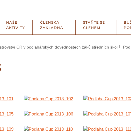
NAŠE
ČLENSKÁ
STAŇTE SE
BU
AKTIVITY
ZÁKLADNA
ČLENEM
PO
rovství ČR v podlahářských dovednostech žáků středních škol
Pod
3