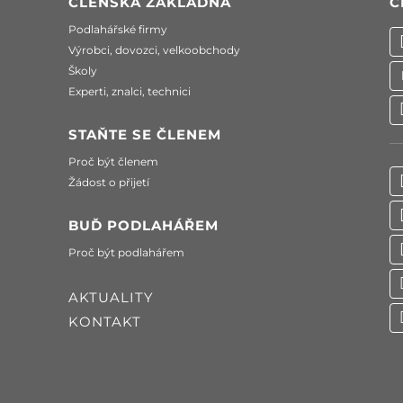
ČLENSKÁ ZÁKLADNA
C
Podlahářské firmy
Výrobci, dovozci, velkoobchody
Školy
Experti, znalci, technici
STAŇTE SE ČLENEM
Proč být členem
Žádost o přijetí
BUĎ PODLAHÁŘEM
Proč být podlahářem
AKTUALITY
KONTAKT