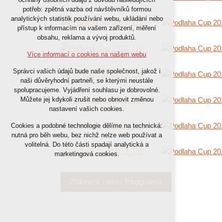
nutná pro provozování webu
potřeb: zpětná vazba od návštěvníků formou
analytických statistik používání webu, ukládání nebo
udržení kontextu stránek (session):
přístup k informacím na vašem zařízení, měření
případná přihlášení, volby jazyka, apod.
obsahu, reklama a vývoj produktů.
Volitelná cookies
Více informací o cookies na našem webu
analytická pro anonymizované
Správci vašich údajů bude naše společnost, jakož i
vyhodnocení návštěvnosti
naši důvěryhodní partneři, se kterými neustále
marketingová cookies (Google)
spolupracujeme. Vyjádření souhlasu je dobrovolné.
Můžete jej kdykoli zrušit nebo obnovit změnou
nastavení vašich cookies.
Více informací o cookies na našem webu
Cookies a podobné technologie dělíme na technická:
nutná pro běh webu, bez nichž nelze web používat a
Přijmout všechny cookies
volitelná. Do této části spadají analytická a
marketingová cookies.
Odmítnout vše
Zobrazit celou fotogalerii