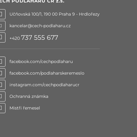
ECH PODLAHÁŘŮ ČR
z.s.
Učňovská 100/1, 190 00 Praha 9 - Hrdlořezy
kancelar@cech-podlaharu.cz
737 555 677
+420
facebook.com/cechpodlaharu
facebook.com/podlaharskeremeslo
instagram.com/cechpodlaharucr
Ochranná známka
Mistři řemesel