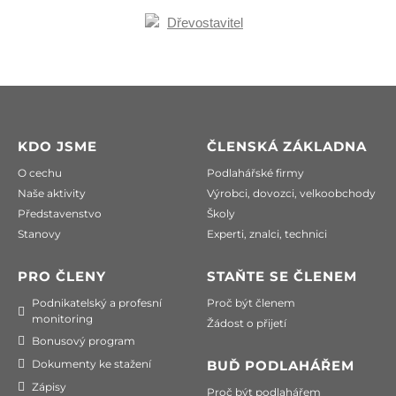
KDO JSME
ČLENSKÁ ZÁKLADNA
O cechu
Podlahářské firmy
Naše aktivity
Výrobci, dovozci, velkoobchody
Představenstvo
Školy
Stanovy
Experti, znalci, technici
PRO ČLENY
STAŇTE SE ČLENEM
Podnikatelský a profesní
Proč být členem
monitoring
Žádost o přijetí
Bonusový program
Dokumenty ke stažení
BUĎ PODLAHÁŘEM
Zápisy
Proč být podlahářem