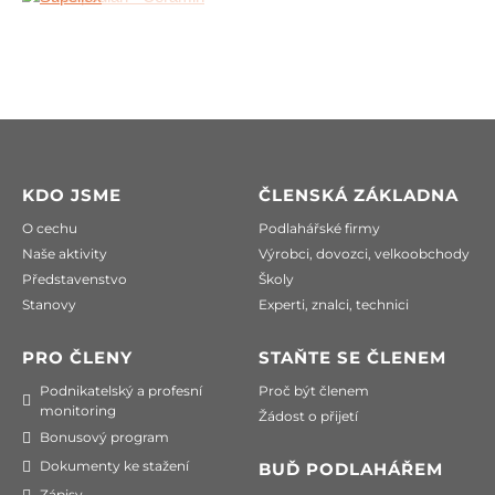
KDO JSME
ČLENSKÁ ZÁKLADNA
O cechu
Podlahářské firmy
Naše aktivity
Výrobci, dovozci, velkoobchody
Představenstvo
Školy
Stanovy
Experti, znalci, technici
PRO ČLENY
STAŇTE SE ČLENEM
Podnikatelský a profesní
Proč být členem
monitoring
Žádost o přijetí
Bonusový program
Dokumenty ke stažení
BUĎ PODLAHÁŘEM
Zápisy