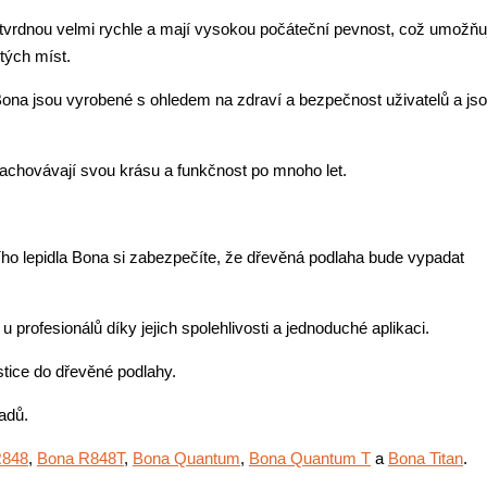
ytvrdnou velmi rychle a mají vysokou počáteční pevnost, což umožňu
tých míst.
 Bona jsou vyrobené s ohledem na zdraví a bezpečnost uživatelů a js
zachovávají svou krásu a funkčnost po mnoho let.
ho lepidla Bona si zabezpečíte, že dřevěná podlaha bude vypadat
u profesionálů díky jejich spolehlivosti a jednoduché aplikaci.
estice do dřevěné podlahy.
adů.
R848
,
Bona R848T
,
Bona Quantum
,
Bona Quantum T
a
Bona Titan
.