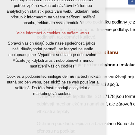
nutná pro provozování webu
potřeb: zpětná vazba od návštěvníků formou
analytických statistik používání webu, ukládání nebo
udržení kontextu stránek (session):
přístup k informacím na vašem zařízení, měření
případná přihlášení, volby jazyka, apod.
Výběr správného lepidla pro pokládku podlahy je z
obsahu, reklama a vývoj produktů.
počítat s estetickou hodnotou dřevěné podlahy. Lep
Volitelná cookies
Více informací o cookies na našem webu
podlaháři, tak domácí kutilové.
analytická pro anonymizované
Správci vašich údajů bude naše společnost, jakož i
vyhodnocení návštěvnosti
naši důvěryhodní partneři, se kterými neustále
Výhody Bona lepidel na bázi silanu
marketingová cookies (Google)
spolupracujeme. Vyjádření souhlasu je dobrovolné.
Můžete jej kdykoli zrušit nebo obnovit změnou
Pokročilé technologie pro bezchybnou instalac
nastavení vašich cookies.
Více informací o cookies na našem webu
Nejnovější technologie: lepidla Bona využívají n
Cookies a podobné technologie dělíme na technická:
nutná pro běh webu, bez nichž nelze web používat a
přilnavost a dlouhodobou stabilizaci spojů.
Přijmout všechny cookies
volitelná. Do této části spadají analytická a
marketingová cookies.
Tvrdé a elastické: lepidla dle ISO 17178 jsou form
Odmítnout vše
odolávají mechanickému namáhání, ale zároveň
vlhkosti a teploty.
Ochrana podkladu: lepidla na bázi silanu Bona chr
přenosu na podklad.