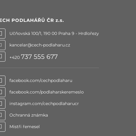
ECH PODLAHÁŘŮ ČR
z.s.
Učňovská 100/1, 190 00 Praha 9 - Hrdlořezy
kancelar@cech-podlaharu.cz
737 555 677
+420
facebook.com/cechpodlaharu
facebook.com/podlaharskeremeslo
instagram.com/cechpodlaharucr
Ochranná známka
Mistři řemesel