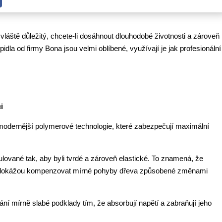
vláště důležitý, chcete-li dosáhnout dlouhodobé životnosti a zároveň
idla od firmy Bona jsou velmi oblíbené, využívají je jak profesionální
i
ejmodernější polymerové technologie, které zabezpečují maximální
ulované tak, aby byli tvrdé a zároveň elastické. To znamená, že
 dokážou kompenzovat mírné pohyby dřeva způsobené změnami
ání mírně slabé podklady tím, že absorbují napětí a zabraňují jeho