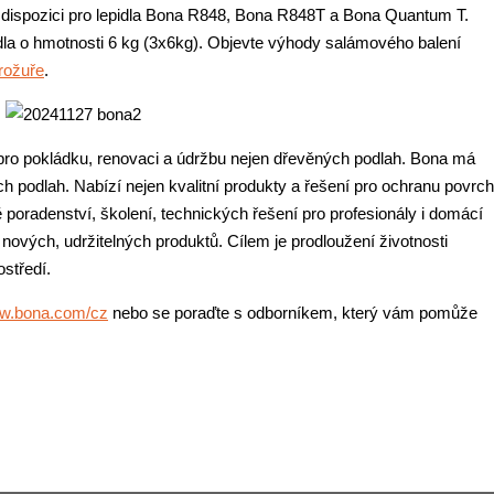
dispozici pro lepidla Bona R848, Bona R848T a Bona Quantum T.
dla o hmotnosti 6 kg (3x6kg). Objevte výhody salámového balení
rožuře
.
 pokládku, renovaci a údržbu nejen dřevěných podlah. Bona má
ch podlah. Nabízí nejen kvalitní produkty a řešení pro ochranu povrc
ě poradenství, školení, technických řešení pro profesionály i domácí
 nových, udržitelných produktů. Cílem je prodloužení životnosti
středí.
w.bona.com/cz
nebo se poraďte s odborníkem, který vám pomůže