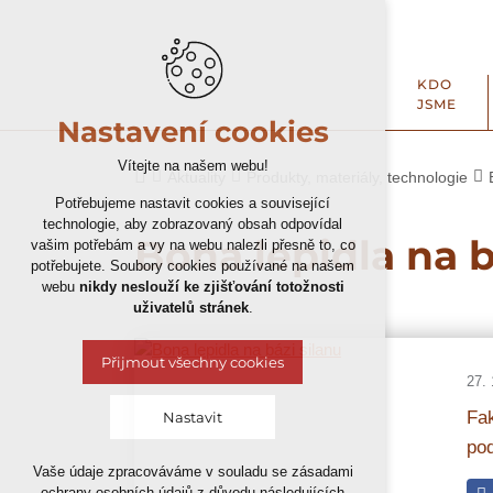
KDO
JSME
Nastavení cookies
Vítejte na našem webu!
Aktuality
Produkty, materiály, technologie
Potřebujeme nastavit cookies a související
technologie, aby zobrazovaný obsah odpovídal
Bona lepidla na b
vašim potřebám a vy na webu nalezli přesně to, co
potřebujete. Soubory cookies používané na našem
webu
nikdy neslouží ke zjišťování totožnosti
uživatelů stránek
.
Přijmout všechny cookies
27. 
Fak
Nastavit
po
Vaše údaje zpracováváme v souladu se zásadami
Technická cookies
ochrany osobních údajů z důvodu následujících