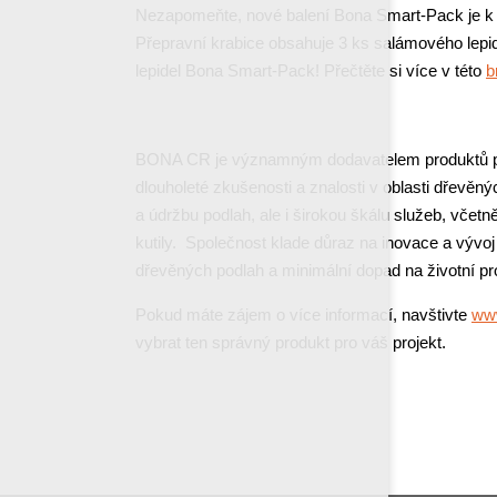
Nezapomeňte, nové balení Bona Smart-Pack je k 
Přepravní krabice obsahuje 3 ks salámového lepi
lepidel Bona Smart-Pack! Přečtěte si více v této
b
BONA CR je významným dodavatelem produktů pro
dlouholeté zkušenosti a znalosti v oblasti dřevěný
a údržbu podlah, ale i širokou škálu služeb, včetn
kutily. Společnost klade důraz na inovace a vývoj
dřevěných podlah a minimální dopad na životní pro
Pokud máte zájem o více informací, navštivte
ww
vybrat ten správný produkt pro váš projekt.