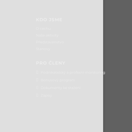
KDO JSME
O cechu
Naše aktivity
Představenstvo
Stanovy
PRO ČLENY
Podnikatelský a profesní monitoring
Bonusový program
Dokumenty ke stažení
Zápisy