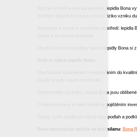
Rychlé schnutí a vysoká pevnost: lepidla Bona v
rychlejší dokončení práce a nízké riziko vzniku du
Bezpečné a šetrné k životnímu prostředí: lepidla
šetrné k životnímu prostředí.
Dlouhá životnost: podlahy lepené lepidly Bona si 
Proč si vybrat lepidlo Bona
Dlouhodobá spokojenost: investováním do kvalitní
skvěle a bude sloužit mnoho let.
Profesionální výsledky: lepidla Bona jsou oblíbené 
Chrání investice: kvalitní lepidlo je pojištěním inv
Široký výběr lepidel pro různé typy podlah a podkl
Bona doporučuje lepidla na bázi silanu
:
Bona 