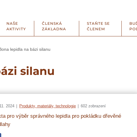
NAŠE
ČLENSKÁ
STAŇTE SE
BU
AKTIVITY
ZÁKLADNA
ČLENEM
PO
Bona lepidla na bázi silanu
ázi silanu
11. 2024
Produkty, materiály, technologie
602 zobrazení
ta pro výběr správného lepidla pro pokládku dřevěné
dlahy