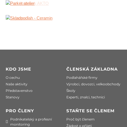
KDO JSME
ČLENSKÁ ZÁKLADNA
O cechu
Podlahářské firmy
Naše aktivity
Výrobci, dovozci, velkoobchody
Představenstvo
Školy
Stanovy
Experti, znalci, technici
PRO ČLENY
STAŇTE SE ČLENEM
Podnikatelský a profesní
Proč být členem
monitoring
Žádost o přijetí