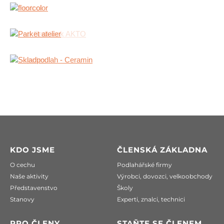
KDO JSME
ČLENSKÁ ZÁKLADNA
O cechu
Podlahářské firmy
Naše aktivity
Výrobci, dovozci, velkoobchody
Představenstvo
Školy
Stanovy
Experti, znalci, technici
PRO ČLENY
STAŇTE SE ČLENEM