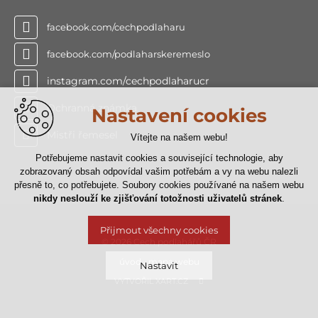
facebook.com/cechpodlaharu
facebook.com/podlaharskeremeslo
instagram.com/cechpodlaharucr
Ochranná známka
Nastavení cookies
Mistři řemesel
Vítejte na našem webu!
Potřebujeme nastavit cookies a související technologie, aby
zobrazovaný obsah odpovídal vašim potřebám a vy na webu nalezli
přesně to, co potřebujete. Soubory cookies používané na našem webu
nikdy neslouží ke zjišťování totožnosti uživatelů stránek
.
Přijmout všechny cookies
© 2026 Cech podlahářů ČR
úvod
mapa webu
Nastavit
VYTVOŘIL XART.CZ
Technická cookies