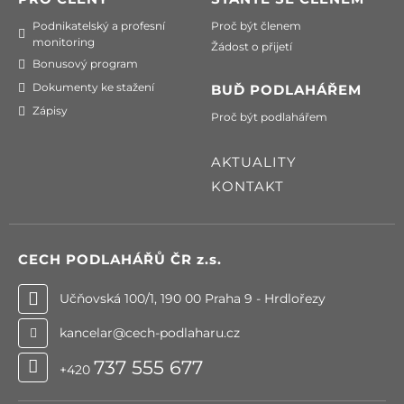
Podnikatelský a profesní
Proč být členem
monitoring
Žádost o přijetí
Bonusový program
Dokumenty ke stažení
BUĎ PODLAHÁŘEM
Zápisy
Proč být podlahářem
AKTUALITY
KONTAKT
CECH PODLAHÁŘŮ ČR
z.s.
Učňovská 100/1, 190 00 Praha 9 - Hrdlořezy
kancelar@cech-podlaharu.cz
737 555 677
+420