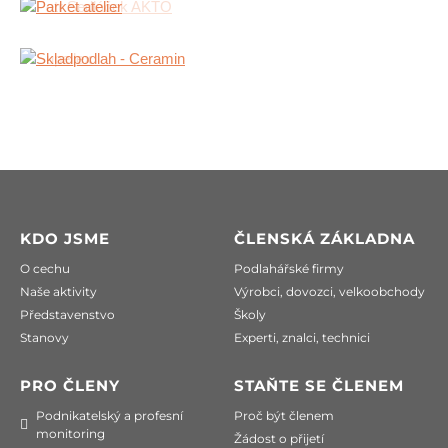
KDO JSME
ČLENSKÁ ZÁKLADNA
O cechu
Podlahářské firmy
Naše aktivity
Výrobci, dovozci, velkoobchody
Představenstvo
Školy
Stanovy
Experti, znalci, technici
PRO ČLENY
STAŇTE SE ČLENEM
Podnikatelský a profesní
Proč být členem
monitoring
Žádost o přijetí