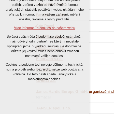
Area studio s.r.o.
nutná pro provozování webu
potřeb: zpětná vazba od návštěvníků formou
analytických statistik používání webu, ukládání nebo
udržení kontextu stránek (session):
přístup k informacím na vašem zařízení, měření
Bradáč Vladimír
případná přihlášení, volby jazyka, apod.
obsahu, reklama a vývoj produktů.
Čáp Pavel
Volitelná cookies
Více informací o cookies na našem webu
analytická pro anonymizované
DASEF podlahy s.r.o.
Správci vašich údajů bude naše společnost, jakož i
vyhodnocení návštěvnosti
naši důvěryhodní partneři, se kterými neustále
marketingová cookies (Google)
spolupracujeme. Vyjádření souhlasu je dobrovolné.
Döllken CZ s.r.o.
Můžete jej kdykoli zrušit nebo obnovit změnou
nastavení vašich cookies.
Více informací o cookies na našem webu
FloorCon s.r.o.
Cookies a podobné technologie dělíme na technická:
FORBO s.r.o.
nutná pro běh webu, bez nichž nelze web používat a
Přijmout všechny cookies
volitelná. Do této části spadají analytická a
marketingová cookies.
GHIBLI a.s.
Odmítnout vše
James Hardie Europe GmbH, organizační s
fermacell
JANSER spol. s r.o.