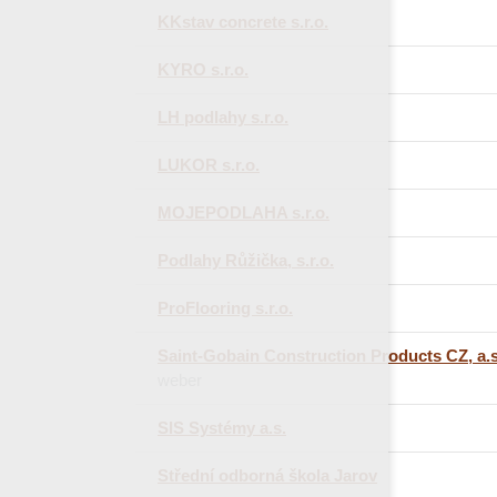
KKstav concrete s.r.o.
KYRO s.r.o.
LH podlahy s.r.o.
LUKOR s.r.o.
MOJEPODLAHA s.r.o.
Podlahy Růžička, s.r.o.
ProFlooring s.r.o.
Saint-Gobain Construction Products CZ, a.s
weber
SIS Systémy a.s.
Střední odborná škola Jarov