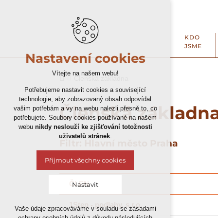
KDO
JSME
Nastavení cookies
Vítejte na našem webu!
Členská základna
Potřebujeme nastavit cookies a související
technologie, aby zobrazovaný obsah odpovídal
Členská základn
vašim potřebám a vy na webu nalezli přesně to, co
potřebujete. Soubory cookies používané na našem
webu
nikdy neslouží ke zjišťování totožnosti
uživatelů stránek
.
Filtr: Hlavní město Praha
Přijmout všechny cookies
ČLEN
Nastavit
1Step - podlahy, s.r.o.
Vaše údaje zpracováváme v souladu se zásadami
Technická cookies
ochrany osobních údajů z důvodu následujících