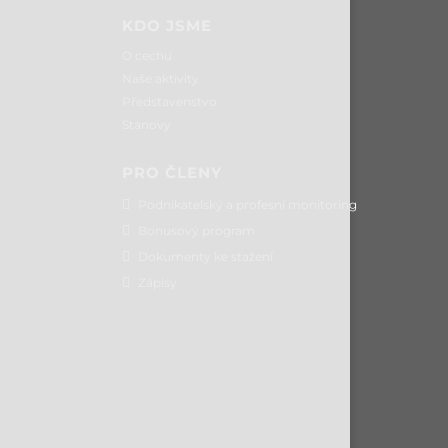
KDO JSME
O cechu
Naše aktivity
Představenstvo
Stanovy
PRO ČLENY
Podnikatelský a profesní monitoring
Bonusový program
Dokumenty ke stažení
Zápisy