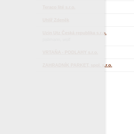
Teraco lité s.r.o.
Uhlíř Zdeněk
Uzin Utz Česká republika s.r.o.
pallmann, wolf
VRTAŇA - PODLAHY s.r.o.
ZAHRADNÍK PARKET, spol. s.r.o.