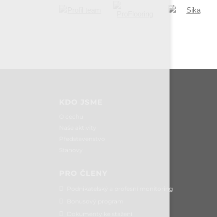
KDO JSME
O cechu
Naše aktivity
Představenstvo
Stanovy
PRO ČLENY
Podnikatelský a profesní monitoring
Bonusový program
Dokumenty ke stažení