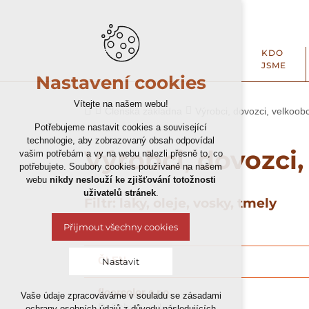
KDO
JSME
Nastavení cookies
Vítejte na našem webu!
Členská základna
Výrobci, dovozci, velkoob
Potřebujeme nastavit cookies a související
technologie, aby zobrazovaný obsah odpovídal
Výrobci, dovozci
vašim potřebám a vy na webu nalezli přesně to, co
potřebujete. Soubory cookies používané na našem
webu
nikdy neslouží ke zjišťování totožnosti
uživatelů stránek
.
Filtr: laky, oleje, vosky, tmely
Přijmout všechny cookies
ČLEN
Nastavit
floorcolor s.r.o.
Vaše údaje zpracováváme v souladu se zásadami
Technická cookies
Dr.Schutz, eukula
ochrany osobních údajů z důvodu následujících