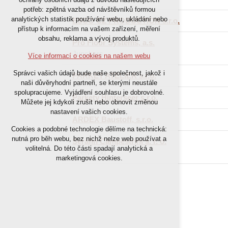
nutná pro provozování webu
potřeb: zpětná vazba od návštěvníků formou
analytických statistik používání webu, ukládání nebo
udržení kontextu stránek (session):
ESCO CZ PRODUCTION s.r.o.
přístup k informacím na vašem zařízení, měření
případná přihlášení, volby jazyka, apod.
obsahu, reklama a vývoj produktů.
Pro Floor Systems, a.s.
Junckers
Volitelná cookies
Více informací o cookies na našem webu
analytická pro anonymizované
Správci vašich údajů bude naše společnost, jakož i
PARKET ATELIER s.r.o.
vyhodnocení návštěvnosti
naši důvěryhodní partneři, se kterými neustále
marketingová cookies (Google)
spolupracujeme. Vyjádření souhlasu je dobrovolné.
Parkety Hinterseer s.r.o.
Můžete jej kdykoli zrušit nebo obnovit změnou
nastavení vašich cookies.
Více informací o cookies na našem webu
ARDEX Baustoff, s.r.o.
Cookies a podobné technologie dělíme na technická:
nutná pro běh webu, bez nichž nelze web používat a
Serafin Campestrini s. r. o.
Přijmout všechny cookies
volitelná. Do této části spadají analytická a
FeelWood
marketingová cookies.
Odmítnout vše