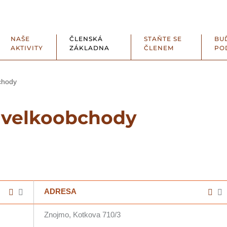
NAŠE
ČLENSKÁ
STAŇTE SE
BU
AKTIVITY
ZÁKLADNA
ČLENEM
PO
chody
, velkoobchody
ADRESA
Znojmo, Kotkova 710/3